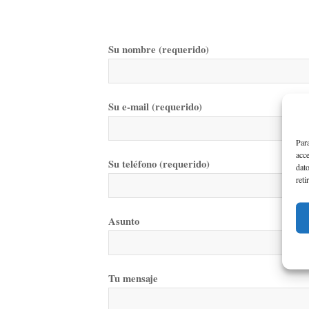
Su nombre (requerido)
Su e-mail (requerido)
Para
acce
Su teléfono (requerido)
dato
reti
Asunto
Tu mensaje