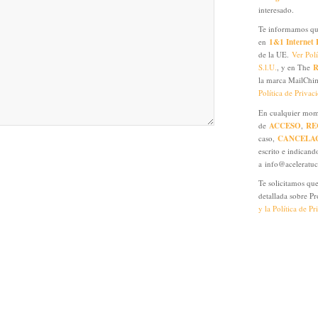
interesado.
Te informamos que 
en
1&1 Internet 
de la UE.
Ver Pol
S.l.U.
, y en The
R
la marca MailChi
Política de Priva
En cualquier mome
de
ACCESO
,
RE
caso,
CANCELA
escrito e indicand
a info@aceleratu
Te solicitamos que
detallada sobre P
y la Política de P