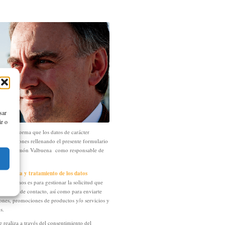
sar
ir o
ra
te informa que los datos de carácter
proporciones rellenando el presente formulario
or José Ramón Valbuena como responsable de
a recogida y tratamiento de los datos
solicitamos es para gestionar la solicitud que
ormulario de contacto, así como para enviarte
iones, promociones de productos y/o servicios y
s.
e realiza a través del consentimiento del