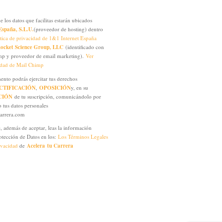
los datos que facilitas estarán ubicados
España, S.L.U.
(proveedor de hosting) dentro
ítica de privacidad de 1&1 Internet España
ocket Science Group, LLC
(identificado con
mp y proveedor de email marketing).
Ver
cidad de Mail Chimp
nto podrás ejercitar tus derechos
CTIFICACIÓN
,
OPOSICIÓN
y, en su
CIÓN
de tu suscripción, comunicándolo por
o tus datos personales
carrera.com
, además de aceptar, leas la información
rotección de Datos en los:
Los Términos Legales
rivacidad
de
Acelera tu Carrera