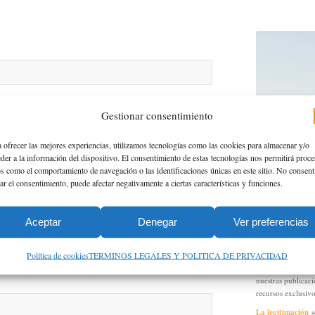
Gestionar consentimiento
 ofrecer las mejores experiencias, utilizamos tecnologías como las cookies para almacenar y/o
der a la información del dispositivo. El consentimiento de estas tecnologías nos permitirá proce
s como el comportamiento de navegación o las identificaciones únicas en este sitio. No consent
rar el consentimiento, puede afectar negativamente a ciertas características y funciones.
Acelera
tu Carre
personal que nos 
serán tratados p
Aceptar
Denegar
Ver preferencias
esta web
La finalidad de l
Política de cookies
TERMINOS LEGALES Y POLITICA DE PRIVACIDAD
personales
que te 
realizas en este f
nuestras publicac
recursos exclusivo
La legitimación
s