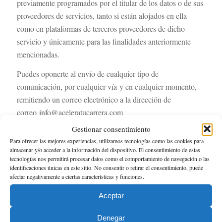
previamente programados por el titular de los datos o de sus
proveedores de servicios, tanto si están alojados en ella
como en plataformas de terceros proveedores de dicho
servicio y únicamente para las finalidades anteriormente
mencionadas.
Puedes oponerte al envío de cualquier tipo de
comunicación, por cualquier vía y en cualquier momento,
remitiendo un correo electrónico a la dirección de
correo info@aceleratucarrera.com
Gestionar consentimiento
3- ¿Por cuánto tiempo conservaremos tus datos?
Para ofrecer las mejores experiencias, utilizamos tecnologías como las cookies para
almacenar y/o acceder a la información del dispositivo. El consentimiento de estas
Los datos personales proporcionados en el Sitio Webs e
tecnologías nos permitirá procesar datos como el comportamiento de navegación o las
conservarán mientras se mantenga la relación. Se harán
identificaciones únicas en este sitio. No consentir o retirar el consentimiento, puede
desaparecer cuando el interesado solicite su supresión o
afectar negativamente a ciertas características y funciones.
portabilidad.
Aceptar
4- Legitimación
Denegar