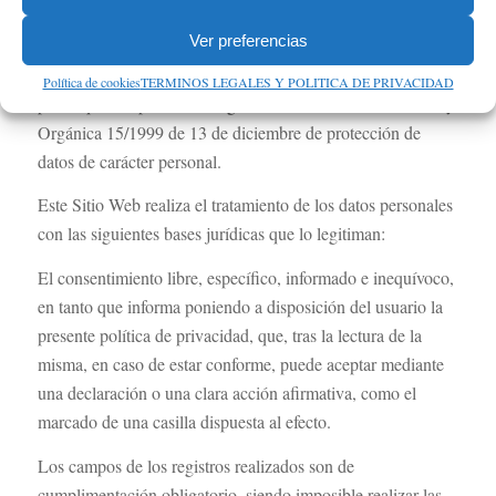
El tratamiento de los datos personales del usuario es
Ver preferencias
necesario para el cumplimiento de las obligaciones legales
derivadas del Real Decreto 1720/2001 de 21 de diciembre,
Política de cookies
TERMINOS LEGALES Y POLITICA DE PRIVACIDAD
por el que se aprueba el Reglamento de desarrollo de la Ley
Orgánica 15/1999 de 13 de diciembre de protección de
datos de carácter personal.
Este Sitio Web realiza el tratamiento de los datos personales
con las siguientes bases jurídicas que lo legitiman:
El consentimiento libre, específico, informado e inequívoco,
en tanto que informa poniendo a disposición del usuario la
presente política de privacidad, que, tras la lectura de la
misma, en caso de estar conforme, puede aceptar mediante
una declaración o una clara acción afirmativa, como el
marcado de una casilla dispuesta al efecto.
Los campos de los registros realizados son de
cumplimentación obligatorio, siendo imposible realizar las