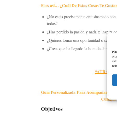
Si es así…
¿Cuál De Estas Cosas Te Gusta
¿No estás precisamente entusiasmado con el 
todas?.
¿Has perdido la pasión y nada te inspira c
¿Quieres tomar una oportunidad o seguir e
¿Crees que ha llegado la hora de dar a tus 
Para
acce
dato
reti
“ATRAPA 
Guía Personalizada Para Acompañar A Ma
Cumplir 
Objetivos