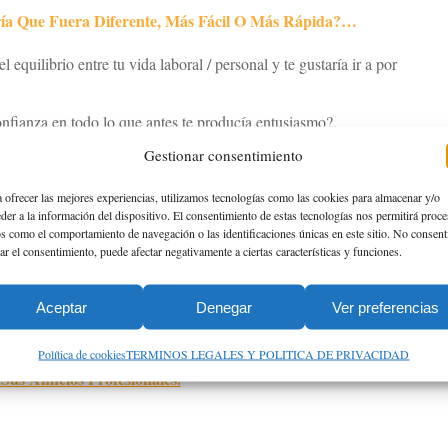
ría Que Fuera Diferente, Más Fácil O Más Rápida?…
equilibrio entre tu vida laboral / personal y te gustaría ir a por
onfianza en todo lo que antes te producía entusiasmo?.
sperando a que como, ocurre raramente esta se presente?
Gestionar consentimiento
ideas y sueños otras posibilidades?.
 ofrecer las mejores experiencias, utilizamos tecnologías como las cookies para almacenar y/o
der a la información del dispositivo. El consentimiento de estas tecnologías nos permitirá proce
s como el comportamiento de navegación o las identificaciones únicas en este sitio. No consent
rar el consentimiento, puede afectar negativamente a ciertas características y funciones.
TU SUEÑO PROFESIONAL”
Aceptar
Denegar
Ver preferencias
es la
ndos Intermedios Y Personas Con Inquietudes Y Deseos De
Política de cookies
TERMINOS LEGALES Y POLITICA DE PRIVACIDAD
Sus Anhelos Profesionales.