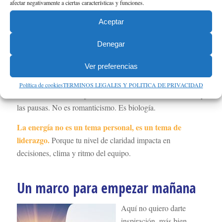
afectar negativamente a ciertas características y funciones.
dar seguimiento mínimo para
La idea no es controlar, sino
Aceptar
que la responsabilidad no se diluya
. Si no hay ese cierre,
muchas delegaciones se quedan en “lo hablamos” y acaban
Denegar
volviendo a tu mesa.
Ver preferencias
6) Energía por delante de volumen
Política de cookies
TERMINOS LEGALES Y POLITICA DE PRIVACIDAD
Un directivo rinde mejor cuando cuida el sueño, la comida y
las pausas. No es romanticismo. Es biología.
La energía no es un tema personal, es un tema de
liderazgo.
Porque tu nivel de claridad impacta en
decisiones, clima y ritmo del equipo.
Un marco para empezar mañana
Aquí no quiero darte
inspiración, más bien