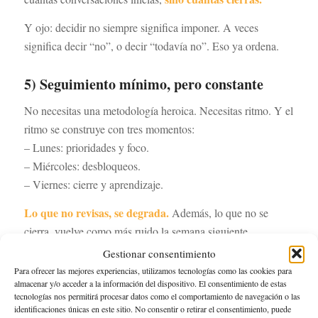
Y ojo: decidir no siempre significa imponer. A veces
significa decir “no”, o decir “todavía no”. Eso ya ordena.
5) Seguimiento mínimo, pero constante
No necesitas una metodología heroica. Necesitas ritmo. Y el
ritmo se construye con tres momentos:
– Lunes: prioridades y foco.
– Miércoles: desbloqueos.
– Viernes: cierre y aprendizaje.
Lo que no revisas, se degrada.
Además, lo que no se
cierra, vuelve como más ruido la semana siguiente.
Gestionar consentimiento
He vivido esto con clientes que delegaban “en teoría”.
Para ofrecer las mejores experiencias, utilizamos tecnologías como las cookies para
reserva cada semana 20 minutos
Cuando un directivo
almacenar y/o acceder a la información del dispositivo. El consentimiento de estas
cerrar y revisar
(por ejemplo, el viernes) para
lo delegado,
tecnologías nos permitirá procesar datos como el comportamiento de navegación o las
identificaciones únicas en este sitio. No consentir o retirar el consentimiento, puede
delegar de verdad.
deja de “delegar por delegar” y pasa a