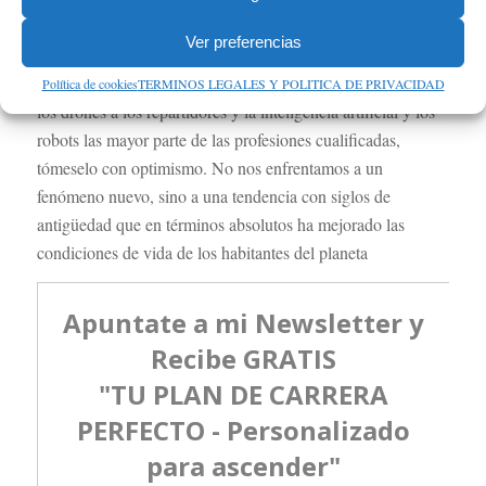
debajo del 5% de la población activa.
Ver preferencias
Así que la próxima vez que vea un reportaje sobre cómo los
coches sin conductor van a dejar sin trabajo a los taxistas,
Política de cookies
TERMINOS LEGALES Y POLITICA DE PRIVACIDAD
los drones a los repartidores y la inteligencia artificial y los
robots las mayor parte de las profesiones cualificadas,
tómeselo con optimismo. No nos enfrentamos a un
fenómeno nuevo, sino a una tendencia con siglos de
antigüedad que en términos absolutos ha mejorado las
condiciones de vida de los habitantes del planeta