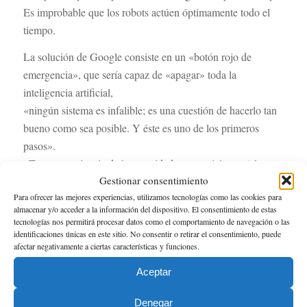
Es improbable que los robots actúen óptimamente todo el
tiempo.
La solución de Google consiste en un «botón rojo de
emergencia», que sería capaz de «apagar» toda la
inteligencia artificial,
«ningún sistema es infalible; es una cuestión de hacerlo tan
bueno como sea posible. Y éste es uno de los primeros
pasos».
«Tomar conciencia de la seguridad es esencial para (el
Gestionar consentimiento
desarrollo de) casi todos los sistemas informáticos,
Para ofrecer las mejores experiencias, utilizamos tecnologías como las cookies para
algoritmos y robots»
almacenar y/o acceder a la información del dispositivo. El consentimiento de estas
Seamos OPTIMISTAS. La tecnología nos ha ayudado a
tecnologías nos permitirá procesar datos como el comportamiento de navegación o las
configurar una sociedad objetivamente más próspera sin
identificaciones únicas en este sitio. No consentir o retirar el consentimiento, puede
afectar negativamente a ciertas características y funciones.
encontrar señal alguna de esa pérdida de trabajo por culpa
de las máquinas, sino más bien todo lo contrario: en los
Aceptar
países con un uso más avanzado de la tecnología como
Denegar
USA Japón, China o Alemania el paro se encuentra por