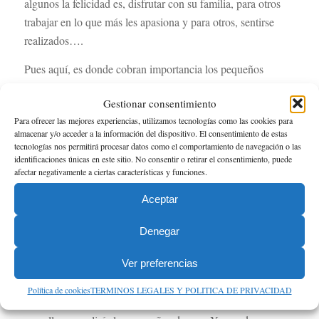
algunos la felicidad es, disfrutar con su familia, para otros
trabajar en lo que más les apasiona y para otros, sentirse
realizados….
Pues aquí, es donde cobran importancia los pequeños
deseos. Tener una familia,
desarrollarme profesionalmente
,
Gestionar consentimiento
ser voluntario en África. En la medida que realicemos
Para ofrecer las mejores experiencias, utilizamos tecnologías como las cookies para
nuestros pequeños deseos nos acercaremos a los grandes.
almacenar y/o acceder a la información del dispositivo. El consentimiento de estas
tecnologías nos permitirá procesar datos como el comportamiento de navegación o las
La cuestión es saber colmar los pequeños deseos y a ellos se
identificaciones únicas en este sitio. No consentir o retirar el consentimiento, puede
llegar a partir de los deseos cotidianos.
afectar negativamente a ciertas características y funciones.
Si quieres tener una familia para ser feliz, debes trabajar día
Aceptar
a día para que se convierta en realidad. Buscar pareja o
Denegar
cuidar la que ya tienes, invertir tiempo de calidad con tus
hijos, aprovechar todos los momentos con ellos. Construye
Ver preferencias
una familia.
Política de cookies
TERMINOS LEGALES Y POLITICA DE PRIVACIDAD
Con pequeñas acciones cotidianas cumplirás esos deseos y