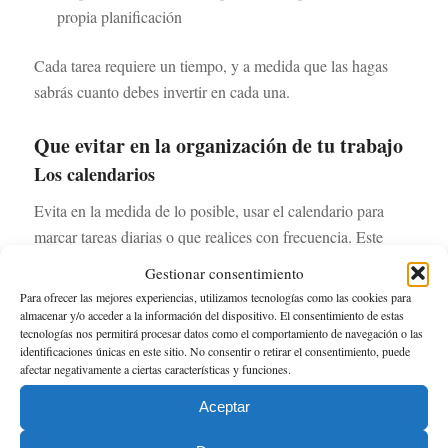
propia planificación
Cada tarea requiere un tiempo, y a medida que las hagas
sabrás cuanto debes invertir en cada una.
Que evitar en la organización de tu trabajo
Los calendarios
Evita en la medida de lo posible, usar el calendario para
marcar tareas diarias o que realices con frecuencia. Este
aspecto visual de lo que tienes pendiente te generará
Gestionar consentimiento
ansiedad. Marca en el calendario eventos importantes como
Para ofrecer las mejores experiencias, utilizamos tecnologías como las cookies para
reuniones, visitas, o entregas en plazos muy importantes.
almacenar y/o acceder a la información del dispositivo. El consentimiento de estas
tecnologías nos permitirá procesar datos como el comportamiento de navegación o las
identificaciones únicas en este sitio. No consentir o retirar el consentimiento, puede
El correo electrónico
afectar negativamente a ciertas características y funciones.
Cuando las tareas sean inmediatas o urgentes, evita usar el
Aceptar
correo electrónico. Haz llamadas o acto de presencia donde