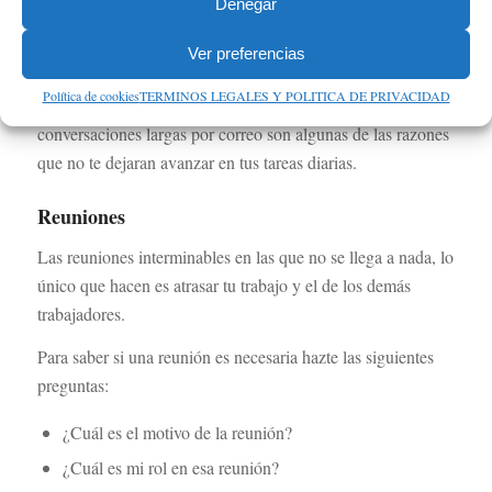
se requiera. Tratar las cosas de primera mano, te permitirá
Denegar
ahorrar algo de tiempo.
Ver preferencias
El esperar contestaciones por correo que no llegan, el tener
Política de cookies
TERMINOS LEGALES Y POLITICA DE PRIVACIDAD
que ordenar la llegada de emails importantes, tener
conversaciones largas por correo son algunas de las razones
que no te dejaran avanzar en tus tareas diarias.
Reuniones
Las reuniones interminables en las que no se llega a nada, lo
único que hacen es atrasar tu trabajo y el de los demás
trabajadores.
Para saber si una reunión es necesaria hazte las siguientes
preguntas:
¿Cuál es el motivo de la reunión?
¿Cuál es mi rol en esa reunión?