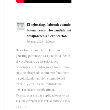
El «ghosting» laboral: cuando
las empresas (o los candidatos)
desaparecen sin explicación
30 julio, 2026 - 8:00 am
Hasta hace no mucho, el término
ghosting pertenecía casi exclusivamente
al vocabulario de las relaciones
personales. Sin embargo, en los últimos
años he observado cómo este fenómeno
ha colonizado también el mundo del
trabajo, y con una naturalidad que
debería hacernos reflexionar.
Desaparecer sin dar explicaciones —ya
sea una empresa tras varias entrevistas o
un […]