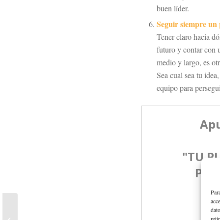
buen líder.
Seguir siempre un 
Tener claro hacia dó
futuro y contar con 
medio y largo, es otr
Sea cual sea tu idea,
equipo para persegui
Para
acce
dato
Películas que te acercarán
reti