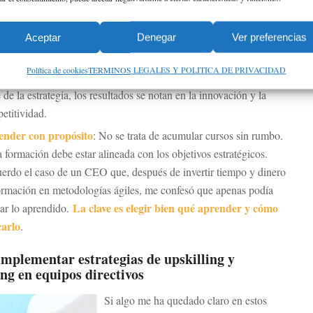
ntar una cultura de aprendizaje
: Si un líder no cree en la
Aceptar
Denegar
Ver preferencias
He visto empresas
ación, difícilmente su equipo lo hará.
ncarse porque su cúpula directiva no daba espacio al
Política de cookies
TERMINOS LEGALES Y POLITICA DE PRIVACIDAD
imiento
. En cambio, en las organizaciones donde la formación es
 de la estrategia, los resultados se notan en la innovación y la
etitividad.
nder con propósito
: No se trata de acumular cursos sin rumbo.
 formación debe estar alineada con los objetivos estratégicos.
erdo el caso de un CEO que, después de invertir tiempo y dinero
ormación en metodologías ágiles, me confesó que apenas podía
La clave es elegir bien qué aprender y cómo
car lo aprendido.
carlo
.
mplementar estrategias de upskilling y
ing en equipos directivos
Si algo me ha quedado claro en estos