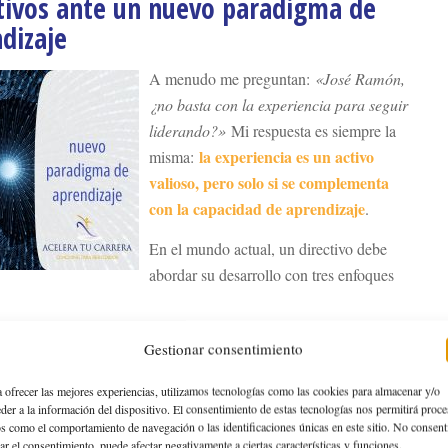
tivos ante un nuevo paradigma de
dizaje
A menudo me preguntan:
«José Ramón,
¿no basta con la experiencia para seguir
liderando?»
Mi respuesta es siempre la
la experiencia es un activo
misma:
valioso, pero solo si se complementa
con la capacidad de aprendizaje
.
En el mundo actual, un directivo debe
abordar su desarrollo con tres enfoques
desarrollo continuo
: Aprender no es algo que dependa solo de
Gestionar consentimiento
mpresa. He conocido directivos que han transformado su carrera
 ofrecer las mejores experiencias, utilizamos tecnologías como las cookies para almacenar y/o
se han tomado en serio su propia evolución
lemente porque
.
der a la información del dispositivo. El consentimiento de estas tecnologías nos permitirá proce
icipar en foros, leer sobre tendencias, rodearse de profesionales
s como el comportamiento de navegación o las identificaciones únicas en este sitio. No consent
rar el consentimiento, puede afectar negativamente a ciertas características y funciones.
visión de futuro… todo suma.