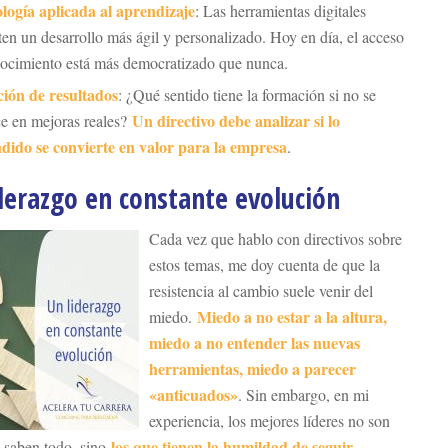
logía aplicada al aprendizaje
: Las herramientas digitales
en un desarrollo más ágil y personalizado. Hoy en día, el acceso
nocimiento está más democratizado que nunca.
ión de resultados
: ¿Qué sentido tiene la formación si no se
Un directivo debe analizar si lo
ce en mejoras reales?
dido se convierte en valor para la empresa
.
derazgo en constante evolución
Cada vez que hablo con directivos sobre
estos temas, me doy cuenta de que la
resistencia al cambio suele venir del
Miedo a no estar a la altura,
miedo.
miedo a no entender las nuevas
herramientas, miedo a parecer
«anticuados»
. Sin embargo, en mi
experiencia, los mejores líderes no son
los que tienen la humildad de seguir
o saben todo, sino