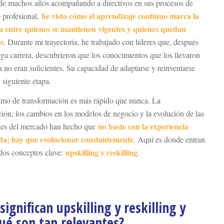
e muchos años acompañando a directivos en sus procesos de
he visto cómo el aprendizaje continuo marca la
o profesional,
ia entre quienes se mantienen vigentes y quienes quedan
s
. Durante mi trayectoria, he trabajado con líderes que, después
rga carrera, descubrieron que los conocimientos que los llevaron
ya no eran suficientes. Su capacidad de adaptarse y reinventarse
 siguiente etapa.
itmo de transformación es más rápido que nunca. La
ación, los cambios en los modelos de negocio y la evolución de las
no baste con la experiencia
des del mercado han hecho que
a; hay que evolucionar constantemente
. Aquí es donde entran
upskilling y reskilling
dos conceptos clave:
.
significan upskilling y reskilling y
ué s
on tan relevantes?