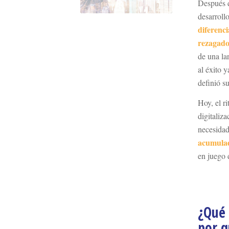
Después d
desarroll
diferenc
rezagado
de una la
al éxito 
definió su
Hoy, el r
digitaliz
necesida
acumulad
en juego 
¿Qué 
por q