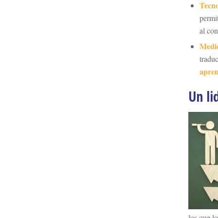
Tecno
permit
al co
Medic
tradu
apren
Un li
los que l