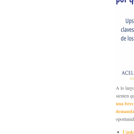
A lo larg
sienten q
una brec
demand
oportunid
Upski