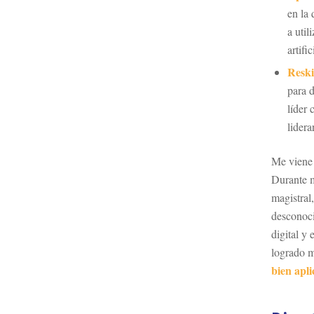
en la 
a util
artifi
Reski
para 
líder 
lidera
Me viene 
Durante m
magistral,
desconoci
digital y
logrado m
bien apl