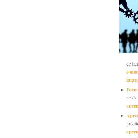
de la
conoc
impre
Forma
no es
apren
Apre
prácti
apren