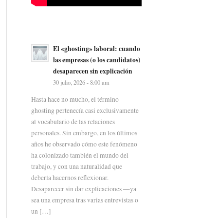
El «ghosting» laboral: cuando
las empresas (o los candidatos)
desaparecen sin explicación
30 julio, 2026 - 8:00 am
Hasta hace no mucho, el término
ghosting pertenecía casi exclusivamente
al vocabulario de las relaciones
personales. Sin embargo, en los últimos
años he observado cómo este fenómeno
ha colonizado también el mundo del
trabajo, y con una naturalidad que
debería hacernos reflexionar.
Desaparecer sin dar explicaciones —ya
sea una empresa tras varias entrevistas o
un […]