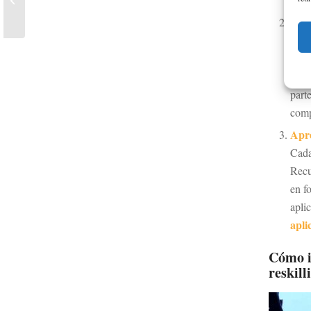
líder para la nueva era
Fome
digital
form
esta
crec
parte
comp
Apre
Cada
Recu
en f
apli
apli
Cómo i
reskill