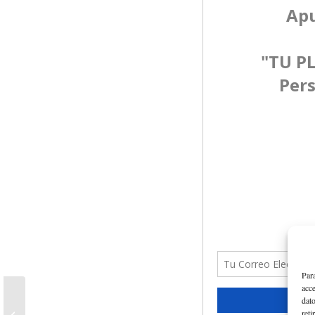
Para
acce
dato
Enfocar tu energía para
reti