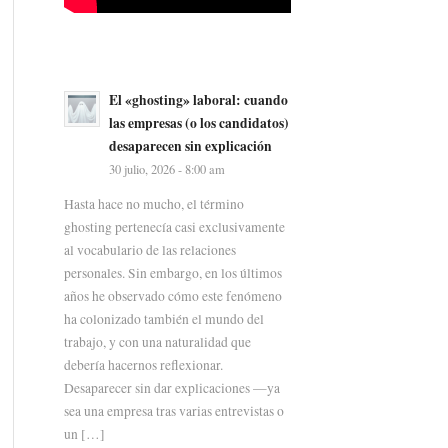
El «ghosting» laboral: cuando
las empresas (o los candidatos)
desaparecen sin explicación
30 julio, 2026 - 8:00 am
Hasta hace no mucho, el término
ghosting pertenecía casi exclusivamente
al vocabulario de las relaciones
personales. Sin embargo, en los últimos
años he observado cómo este fenómeno
ha colonizado también el mundo del
trabajo, y con una naturalidad que
debería hacernos reflexionar.
Desaparecer sin dar explicaciones —ya
sea una empresa tras varias entrevistas o
un […]