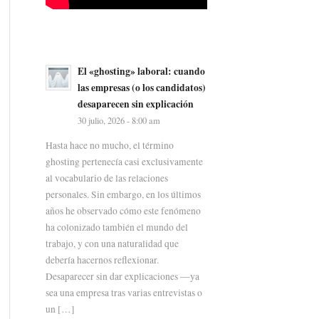
El «ghosting» laboral: cuando
las empresas (o los candidatos)
desaparecen sin explicación
30 julio, 2026 - 8:00 am
Hasta hace no mucho, el término
ghosting pertenecía casi exclusivamente
al vocabulario de las relaciones
personales. Sin embargo, en los últimos
años he observado cómo este fenómeno
ha colonizado también el mundo del
trabajo, y con una naturalidad que
debería hacernos reflexionar.
Desaparecer sin dar explicaciones —ya
sea una empresa tras varias entrevistas o
un […]