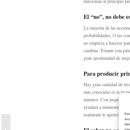
funcionan al principio per
El “no”, no debe e
La mayoría de las accione
probabilidades. O las con
no empieza a hacerse pate
cambiar. Tomate esta pal
gran oportunidad de mejo
Para producir pri
Hay gran cantidad de téc
más conocidas es la técni
minutos. Con pequeños in
ayudará a mantener la ene
Para
realmente te apetezca. Ade
acce
Estos son los valores que
dato
reti
te harán funcionar en el