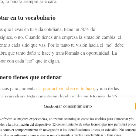
o, lo barato siempre sale caro.
star en tu vocabulario
s que llevas en tu vida cotidiana, tiene un 50% de
sigues, o no. Cuando tienes una empresa la situación cambia, el
nte a cada sitio que vas. Por lo tanto tu visión hacia el “no” debe
abra que tanto daño te hace y transfórmala en oportunidad. La
rar con cada “no” que te digan.
mero tienes que ordenar
nicas para aumentar
la productividad en el trabajo
, y una de las
ca pomodoro. Esta consiste en dividir el día en Bloques de 25
tervalos de descanso entre cada uno de ellos. Algo que te
Gestionar consentimiento
rgía y la concentración, y si te sobra tiempo, dedicarlo a lo que
 ofrecer las mejores experiencias, utilizamos tecnologías como las cookies para almacenar y/o
más, esta técnica es perfecta para planificar tus días.
der a la información del dispositivo. El consentimiento de estas tecnologías nos permitirá proce
s como el comportamiento de navegación o las identificaciones únicas en este sitio. No consent
rar el consentimiento, puede afectar negativamente a ciertas características y funciones.