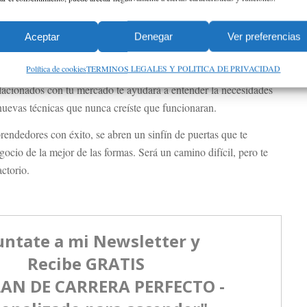
lugar
empresario como Bill Gates u Oprah Winfrey, leen una gran
Aceptar
Denegar
Ver preferencias
Política de cookies
TERMINOS LEGALES Y POLITICA DE PRIVACIDAD
a lectura les ayudará a aplicar nuevas técnicas en sus negocios.
elacionados con tu mercado te ayudará a entender la necesidades
r nuevas técnicas que nunca creíste que funcionaran.
endedores con éxito, se abren un sinfín de puertas que te
ocio de la mejor de las formas. Será un camino difícil, pero te
ctorio.