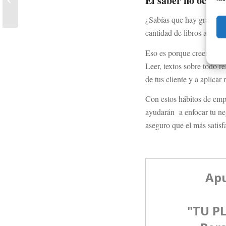
El saber no ocupa 
trabajo
¿Sabías que hay grandes 
cantidad de libros al año?
Eso es porque creen que l
Leer, textos sobre todo r
de tus cliente y a aplica
Con estos hábitos de empr
ayudarán a enfocar tu neg
aseguro que el más satisfa