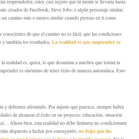
lgún emprendedor, estoy casi seguro que tu mente te llevaría hasta
nte creador de Facebook; Steve Jobs; o algún personaje similar.
s un camino más o menos similar cuando piensas en ti como
 conscientes de que el camino no es fácil, que las condiciones
La realidad es que emprender es
s y también los resultados.
 la realidad es, quizá, lo que desanima a muchos que tenían la
mprender es sinónimo de tener éxito de manera automática. Esto
ta y debemos afrontarlo. Por injusto que parezca, siempre habrá
dades de alcanzar el éxito en un proyecto: educación, situación
al… Ahora bien, esta realidad no debe limitarse no condicionarte
no dejes que las
 estás dispuesto a luchar por conseguirlo;
ertan en una barrera que te frene o te impida avanzar
. No te