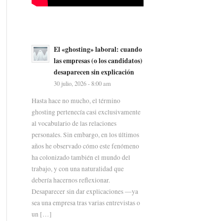
El «ghosting» laboral: cuando
las empresas (o los candidatos)
desaparecen sin explicación
30 julio, 2026 - 8:00 am
Hasta hace no mucho, el término
ghosting pertenecía casi exclusivamente
al vocabulario de las relaciones
personales. Sin embargo, en los últimos
años he observado cómo este fenómeno
ha colonizado también el mundo del
trabajo, y con una naturalidad que
debería hacernos reflexionar.
Desaparecer sin dar explicaciones —ya
sea una empresa tras varias entrevistas o
un […]