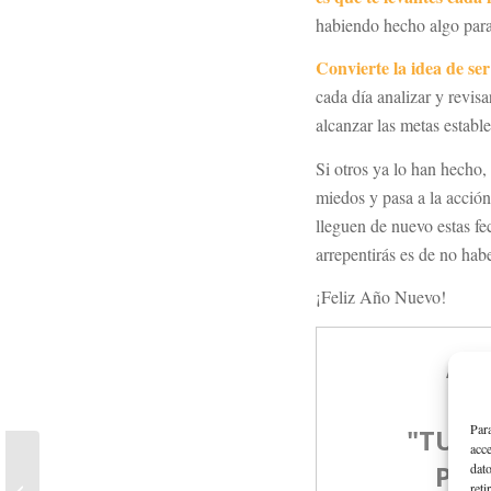
habiendo hecho algo para
Convierte la idea de se
cada día analizar y revisa
alcanzar las metas estable
Si otros ya lo han hecho,
miedos y pasa a la acció
lleguen de nuevo estas fe
arrepentirás es de no ha
¡Feliz Año Nuevo!
Para
acce
dato
Cómo hacer balance del
reti