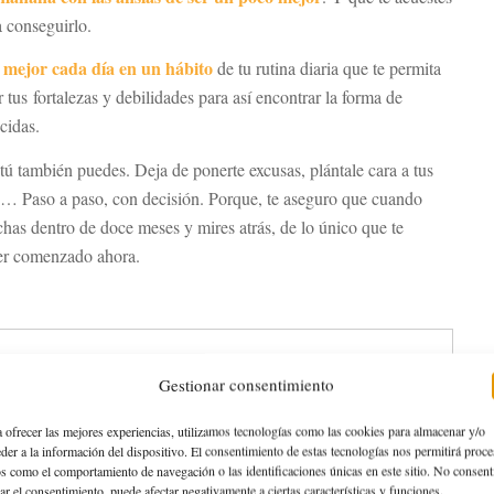
 conseguirlo.
r mejor cada día en un hábito
de tu rutina diaria que te permita
r tus
fortalezas y debilidades para así encontrar la forma de
cidas.
 tú también puedes. Deja de ponerte excusas, plántale cara a tus
n… Paso a paso, con decisión. Porque, te aseguro que cuando
chas dentro de doce meses y mires atrás, de lo único que te
ber comenzado ahora.
Gestionar consentimiento
 ofrecer las mejores experiencias, utilizamos tecnologías como las cookies para almacenar y/o
der a la información del dispositivo. El consentimiento de estas tecnologías nos permitirá proce
s como el comportamiento de navegación o las identificaciones únicas en este sitio. No consent
rar el consentimiento, puede afectar negativamente a ciertas características y funciones.