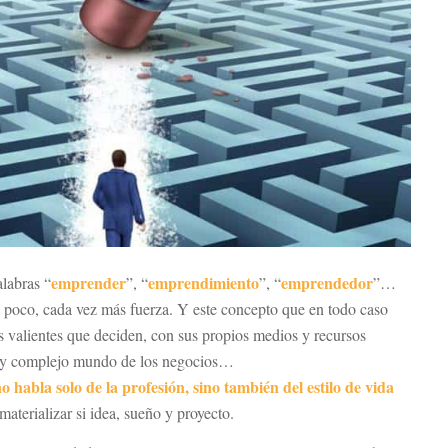
emprender
emprendimiento
emprendedor
alabras “
”, “
”, “
”…
 poco, cada vez más fuerza. Y este concepto que en todo caso
s valientes que deciden, con sus propios medios y recursos
o y complejo mundo de los negocios…
habla solo de la profesión, sino también del estilo de vida
materializar si idea, sueño y proyecto.