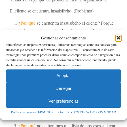
El cliente se encuentra insatisfecho. (Problema).
Por qué
¿
se encuentra insatisfecho el cliente? Porque
no le hemos entregado el producto en el plazo que
acordamos.
Gestionar consentimiento
Para ofrecer las mejores experiencias, utilizamos tecnologías como las cookies para
Por qué
¿
hemos incumplido ese plazo? Porque realizar
almacenar y/o acceder a la información del dispositivo. El consentimiento de estas
el trabajo exigió más tiempo del que calculamos
tecnologías nos permitirá procesar datos como el comportamiento de navegación o las
identificaciones únicas en este sitio. No consentir o retirar el consentimiento, puede
previamente.
afectar negativamente a ciertas características y funciones.
Por qué
¿
fue necesario más tiempo del previsto?
Aceptar
Porque subestimamos la complejidad del proyecto.
Por qué
¿
creímos que sería más fácil? Porque
Denegar
realizamos una estimación rápida del tiempo que
necesitaríamos para completar el trabajo y no
Ver preferencias
elaboramos una lista de los procesos y etapas
Política de cookies
TERMINOS LEGALES Y POLITICA DE PRIVACIDAD
imprescindibles para completar el proyecto.
Por qué
¿
no elaboramos una lista de procesos a llevar