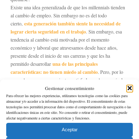
Existe una idea generalizada de que los millennials tienden
al cambio de empleo. Sin embargo no es del todo
esta generación también siente la necesidad de
cierto,
lograr cierta seguridad en el trabajo
. Sin embargo, esa
tendencia al cambio está motivada por el momento
económico y laboral que atravesamos desde hace años,
presente desde el inicio de sus carreras y que les ha
una de las principales
permitido desarrollar
características: no tienen miedo al cambio
. Pero, por lo
general, una vez que se sienten satisfechos, a la mayoría de
los millennials, sí les gustaría una estabilidad.
Gestionar consentimiento
Para ofrecer las mejores experiencias, utilizamos tecnologías como las cookies para
se tiende a creer que esta generación no da
También
almacenar y/o acceder a la información del dispositivo. El consentimiento de estas
tecnologías nos permitirá procesar datos como el comportamiento de navegación o las
excesiva importancia a la retribución económica
. Sin
identificaciones únicas en este sitio. No consentir o retirar el consentimiento, puede
no es del todo cierto
embargo,
. Lo que ocurre es que
afectar negativamente a ciertas características y funciones.
también otorgan importancia a otros aspectos como
Aceptar
tiempo libre, la flexibilidad o el desarrollo profesional
el
.