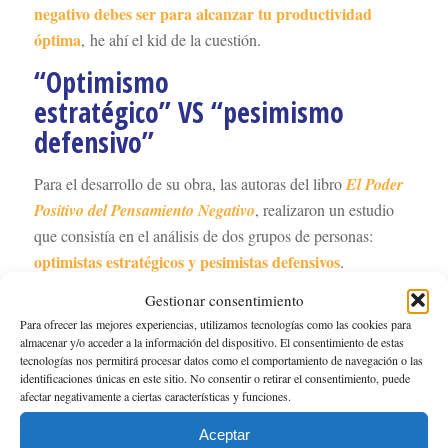
negativo debes ser para alcanzar tu productividad
óptima
, he ahí el kid de la cuestión.
“Optimismo
estratégico” VS “pesimismo
defensivo”
Para el desarrollo de su obra, las autoras del libro
El Poder
Positivo del Pensamiento Negativo
, realizaron un estudio
que consistía en el análisis de dos grupos de personas:
optimistas estratégicos y pesimistas defensivos
.
Los primeros se caracterizan por anticipar resultados
Gestionar consentimiento
positivos y buscar las vías que puedan garantizarlos.
Para ofrecer las mejores experiencias, utilizamos tecnologías como las cookies para
Mientras que los pesimistas defensivos consideran todas las
almacenar y/o acceder a la información del dispositivo. El consentimiento de estas
tecnologías nos permitirá procesar datos como el comportamiento de navegación o las
posibilidades de lo que podría salir mal antes de sumergirse
identificaciones únicas en este sitio. No consentir o retirar el consentimiento, puede
en un proyecto.
afectar negativamente a ciertas características y funciones.
Por lo general, la mayor parte de las personas tendemos a
Aceptar