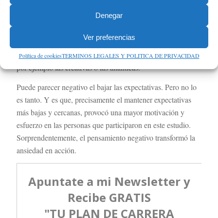
pensar que son los optimistas estratégicos los que mejores
Denegar
resultados obtienen. Sin embargo, este estudio ha concluido
que los pesimistas defensivos no tienen un rendimiento
Ver preferencias
menor. Sí establecieron expectativas algo menores o más
bajas que los optimistas, especialmente en tareas específicas,
Política de cookies
TERMINOS LEGALES Y POLITICA DE PRIVACIDAD
por ejemplo las creativas o las analíticas.
Puede parecer negativo el bajar las expectativas. Pero no lo
es tanto. Y es que, precisamente el mantener expectativas
más bajas y cercanas, provocó una mayor motivación y
esfuerzo en las personas que participaron en este estudio.
Sorprendentemente, el pensamiento negativo transformó la
ansiedad en acción.