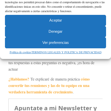
equipo y hacer mención de las cosas positivas que han
tecnologías nos permitirá procesar datos como el comportamiento de navegación o las
identificaciones únicas en este sitio. No consentir o retirar el consentimiento, puede
sucedido?
afectar negativamente a ciertas características y funciones.
¿Las reuniones finalizan a la hora acordada?
Aceptar
Cuando finaliza la reunión, ¿cada participante tiene
claras las tareas que debe desarrollar de cara a la
Denegar
próxima reunión?
Ver preferencias
Estas son solo algunas cuestiones clave que es importante
Política de cookies
TERMINOS LEGALES Y POLITICA DE PRIVACIDAD
plantearse para hacer una evaluación. Si la mayor parte de
tus respuestas a estas preguntas es negativa, ¡es hora de
actuar
¿Hablamos?
cómo
Te explicaré de manera práctica
convertir tus reuniones y las de tu equipo en una
verdadera herramienta de crecimiento
.