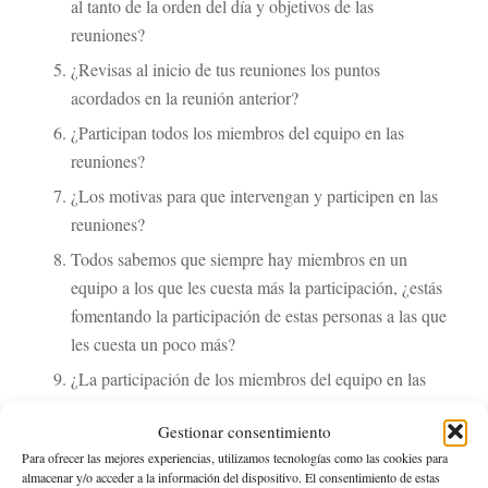
al tanto de la orden del día y objetivos de las
reuniones?
¿Revisas al inicio de tus reuniones los puntos
acordados en la reunión anterior?
¿Participan todos los miembros del equipo en las
reuniones?
¿Los motivas para que intervengan y participen en las
reuniones?
Todos sabemos que siempre hay miembros en un
equipo a los que les cuesta más la participación, ¿estás
fomentando la participación de estas personas a las que
les cuesta un poco más?
¿La participación de los miembros del equipo en las
reuniones se centran en quejas, o por el contrario son
Gestionar consentimiento
para plantear dudas, ideas y aportar soluciones?
Para ofrecer las mejores experiencias, utilizamos tecnologías como las cookies para
¿Dedicas unos minutos para reconocer los logros de tu
almacenar y/o acceder a la información del dispositivo. El consentimiento de estas