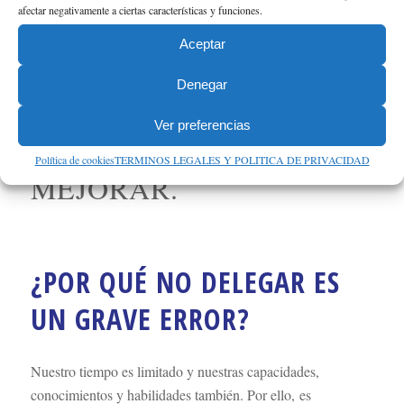
PROPIA COMPAÑÍA.
afectar negativamente a ciertas características y funciones.
Aceptar
LA BUENA NOTICIA ES
Denegar
QUE ESTO SE PUEDE
Ver preferencias
CAMBIAR E INCLUSO
Política de cookies
TERMINOS LEGALES Y POLITICA DE PRIVACIDAD
MEJORAR.
¿POR QUÉ NO DELEGAR ES
UN GRAVE ERROR?
Nuestro tiempo es limitado y nuestras capacidades,
conocimientos y habilidades también. Por ello, es