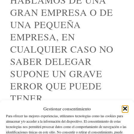
GRAN EMPRESA O DE
UNA PEQUEÑA
EMPRESA, EN
CUALQUIER CASO NO
SABER DELEGAR
SUPONE UN GRAVE
ERROR QUE PUEDE
TENER
CONSECUENCIAS
Gestionar consentimiento
Para ofrecer las mejores experiencias, utilizamos tecnologías como las cookies para
FATALES PARA LA
almacenar y/o acceder a la información del dispositivo. El consentimiento de estas
tecnologías nos permitirá procesar datos como el comportamiento de navegación o las
identificaciones únicas en este sitio. No consentir o retirar el consentimiento, puede