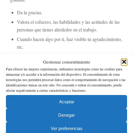
Da la gracias.
Valora el esfuerzo, las habilidades y las actitudes de las
personas que tienes alrededor en el trabajo.
Cuando hacen algo por ti, haz visible tu agradecimiento,
etc.
Ayuda a los demás acrecer
Gestionar consentimiento
Para ofrecer las mejores experiencias, utilizamos tecnologías como las cookies para
Mejorar tu liderazgo está bien, pero no te centres solo en
almacenar y/o acceder a la información del dispositivo. El consentimiento de estas
ello, procura también ayudar a que los demás puedan crecer
tecnologías nos permitirá procesar datos como el comportamiento de navegación o las
identificaciones únicas en este sitio. No consentir o retirar el consentimiento, puede
a nivel profesional.
afectar negativamente a ciertas características y funciones.
Para poder hacer esto, es fundamental que tengas claro que
Aceptar
tus compañeros, empleados o colaboradores no son tu
competencia, sino todo lo contrario, tus aliados.
Denegar
Si tú creces, la empresa crece. Y de la misma manera ocurre
Ver preferencias