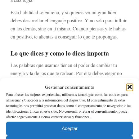
Esta habilidad se entrena, y si quieres ser un gran líder
debes desarrollar el lenguaje positivo. Y no solo para influir
en los demás, sino en ti mismo. Cuando piensas y te hablas
en positivo, te alientas a conseguir lo que te propongas.
Lo que dices y como lo dices importa
Las palabras que usamos tienen el poder de cambiar tu
energía y la de los que te rodean. Por ello debes elegir no
solo lo que dices, sino como lo dices. Si a la hora de una
Gestionar consentimiento
evaluación le dices a tu equipo palabras como
Para ofrecer las mejores experiencias, utilizamos tecnologías como las cookies para
“equivocación”, “fracaso”, “trabajo mal hecho”…… No
almacenar y/o acceder a la información del dispositivo. El consentimiento de estas
solo debilitas la confianza de tu equipo, sino la tuya para
tecnologías nos permitirá procesar datos como el comportamiento de navegación o las
identificaciones únicas en este sitio. No consentir o retirar el consentimiento, puede
alcanzar tus metas. Haz que lo imposible sea posible habla
afectar negativamente a ciertas características y funciones.
de posibilidad de mejorar, de aprender y de nuevas
Aceptar
oportunidades, de sugerencias…. Habla de forma que
caminéis hacia un mismo final. Lograr las metas propuestas.