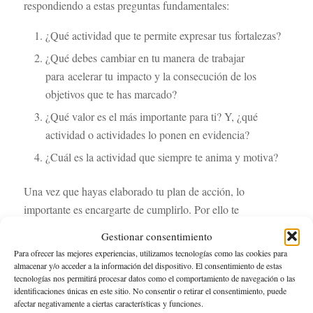
respondiendo a estas preguntas fundamentales:
¿Qué actividad que te permite expresar tus fortalezas?
¿Qué debes cambiar en tu manera de trabajar
para acelerar tu impacto y la consecución de los
objetivos que te has marcado?
¿Qué valor es el más importante para ti? Y, ¿qué
actividad o actividades lo ponen en evidencia?
¿Cuál es la actividad que siempre te anima y motiva?
Una vez que hayas elaborado tu plan de acción, lo
importante es encargarte de cumplirlo. Por ello te
recomiendo que hagas partícipes de tu decisión y las
Gestionar consentimiento
medidas que vas a tomar e implementar en tu día a día
Para ofrecer las mejores experiencias, utilizamos tecnologías como las cookies para
laboral a amigos, familiares, colaboradores, esto te ayudará
almacenar y/o acceder a la información del dispositivo. El consentimiento de estas
tecnologías nos permitirá procesar datos como el comportamiento de navegación o las
a fortalecer el compromiso contigo mismo y además los que
identificaciones únicas en este sitio. No consentir o retirar el consentimiento, puede
te rodean te podrán aconsejar o hacer críticas constructivas
afectar negativamente a ciertas características y funciones.