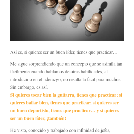
Así es, si quieres ser un buen líder, tienes que practicar…
Me sigue sorprendiendo que un concepto que se asimila tan
fácilmente cuando hablamos de otras habilidades, al
introducirlo en el liderazgo, no resulta ta fácil para muchos.
Sin embargo, es así.
Si quieres tocar bien la guitarra, tienes que practicar; si
quieres bailar bien, tienes que practicar; si quieres ser
un buen deportista, tienes que practicar… y si quieres
ser un buen líder, ¡también!
He visto, conocido y trabajado con infinidad de jefes,