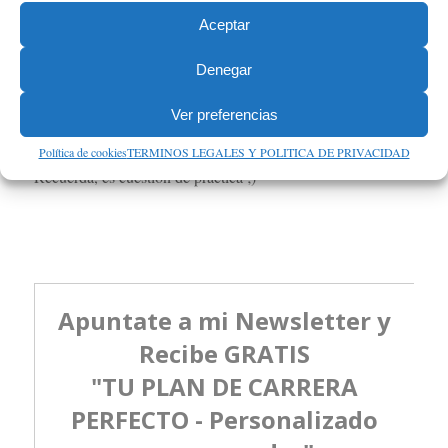
que te ayuden.
Aceptar
En tu mesa o despacho, procura tener notas a modo de
recordatorio, es otra forma de no olvidarte.
Denegar
Incluso es buena idea llevar un control diario de tu práctica,
las acciones que has llevado a cabo cada día para ser un
Ver preferencias
mejor líder y una valoración personal.
Política de cookies
TERMINOS LEGALES Y POLITICA DE PRIVACIDAD
Recuerda, es cuestión de práctica ;)