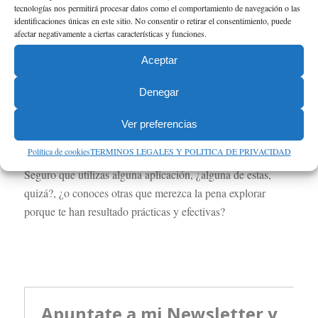
tecnologías nos permitirá procesar datos como el comportamiento de navegación o las
manera automática en la agenda personal.
identificaciones únicas en este sitio. No consentir o retirar el consentimiento, puede
afectar negativamente a ciertas características y funciones.
Aceptar
El objetivo final de cualquier reunión es sacar provecho a lo
planteado, expuesto y debatido. Y las nuevas tecnologías,
Denegar
en concreto las aplicaciones, nos pueden ser de gran ayuda
Ver preferencias
para mejorar nuestra productividad y optimizar nuestro
tiempo y tareas.
Política de cookies
TERMINOS LEGALES Y POLITICA DE PRIVACIDAD
Seguro que utilizas alguna aplicación, ¿alguna de estas,
quizá?, ¿o conoces otras que merezca la pena explorar
porque te han resultado prácticas y efectivas?