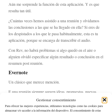
Aún me sorprende la función de esta aplicación. Y es que
resulta tan útil.
¿Cuántas veces hemos asistido a una reunión y olvidamos
las conclusiones a las que se ha llegado en ella? Si eres de
los despistados a los que le pasa habitualmente, esta es tu
aplicación, porque se encarga de transcribir el audio.
Con Rev, no habrá problemas si algo quedó en el aire o
alguien olvidó especificar algún resultado o conclusión en el
resumen post reunión.
Evernote
Un clásico que merece mención.
E una reunión siempre surgen ideas, propuestas, nuevas
tareas… y mucho más que anotar para que nada se escape.
Gestionar consentimiento
Evernote permiten mantener tus notas e ideas bien
Para ofrecer las mejores experiencias, utilizamos tecnologías como las cookies para
almacenar y/o acceder a la información del dispositivo. El consentimiento de estas
organizadas. Además, la aplicación permite agruparlas de